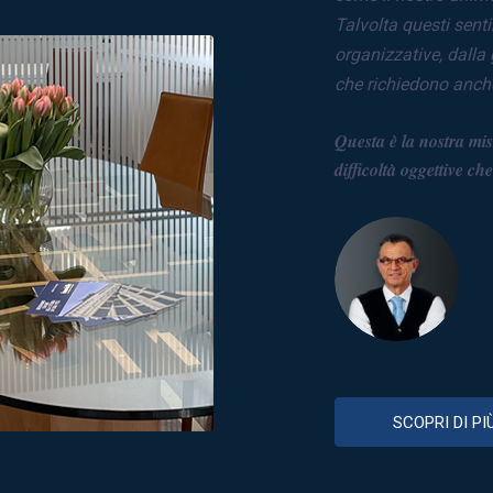
Talvolta questi sent
organizzative, dalla
che richiedono anch
Questa è la nostra miss
difficoltà oggettive c
SCOPRI DI PI