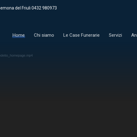
emona del Friuli 0432 980973
Home
Chi siamo
Le Case Funerarie
Servizi
An
und
enedetto_homepage.mp4