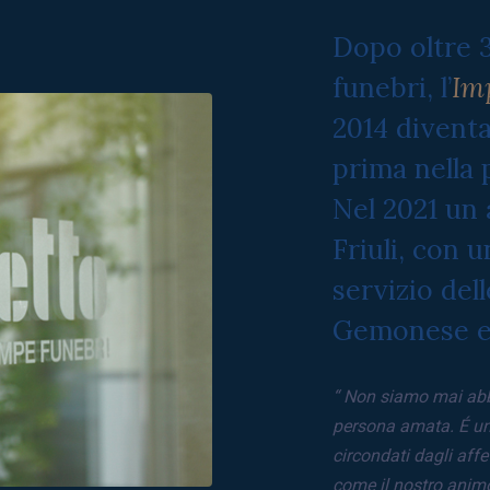
Dopo oltre 3
funebri, l’
Im
2014 diventa
prima nella 
Nel 2021 un 
Friuli, con 
servizio del
Gemonese e d
“
Non siamo mai abb
persona amata. É un 
circondati dagli affet
come il nostro anim