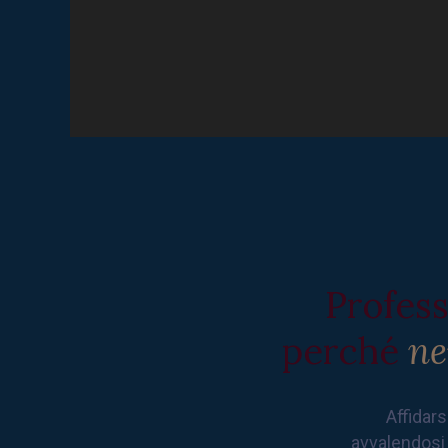
Profess
perché
ne
Affidars
avvalendosi 