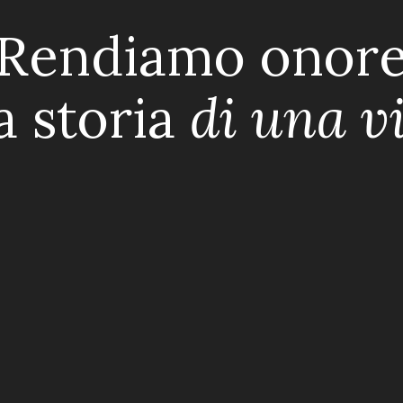
Rendiamo onor
la storia
di una v