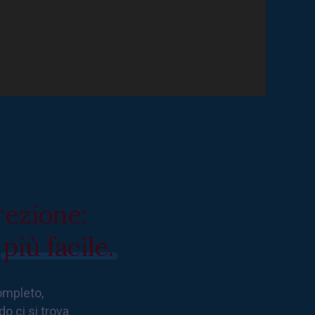
rezione:
a
più facile.
completo,
o ci si trova