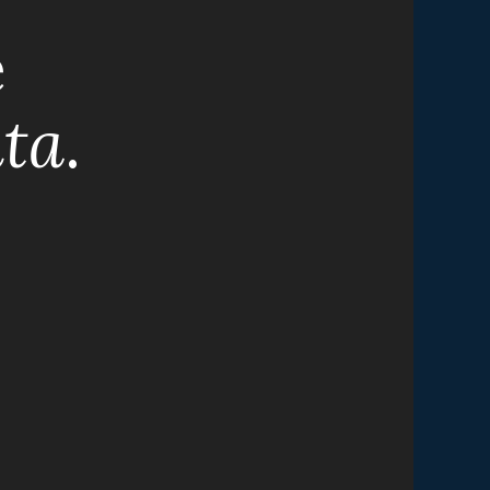
e
ita
.