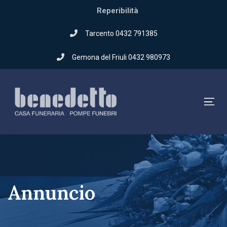
Skip
Reperibilità
to
Skip
primary
Tarcento 0432 791385
navigation
links
Gemona del Friuli 0432 980973
Skip
to
content
Tog
Annuncio