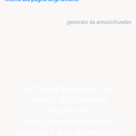
generato da annuncifunebri
Le Case Funerarie
, per
volontà dell’Impresa
Benedetto,
sono a disposizione delle
famiglie e
non prevedono