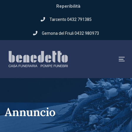
Skip
Reperibilità
to
Skip
primary
Tarcento 0432 791385
navigation
links
Gemona del Friuli 0432 980973
Skip
to
content
Tog
Annuncio