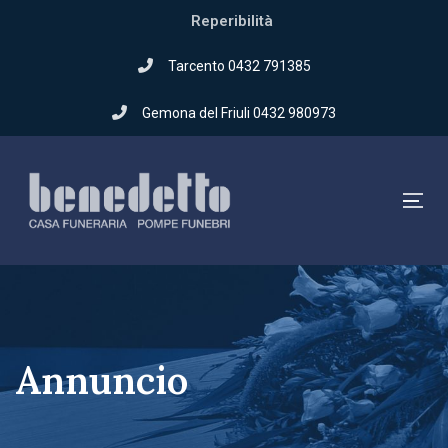
Skip
Reperibilità
to
Skip
primary
Tarcento 0432 791385
navigation
links
Gemona del Friuli 0432 980973
Skip
to
content
Tog
Annuncio